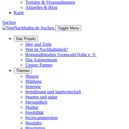
Termine & Veranstaltungen
Aktuelles & Blog
Karte
Suchen
Suchen
Toggle Menu
Das Projekt
Idee und Ziele
Was ist Nachhaltigkeit?
Regionalbündnis Soonwald-Nahe e. V.
Das Autorenteam
Unsere Partner
Themen
#bauen
#bildung
#energie
#ernährung und landwirtschaft
#garten und natur
#gesundheit
#kultur
#mobilität
#schwammregion
#soziales
#tourismus