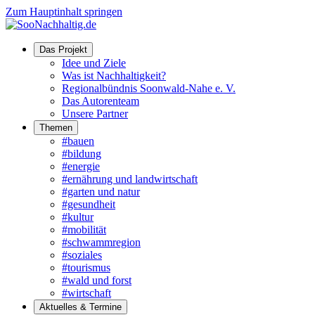
Zum Hauptinhalt springen
Das Projekt
Idee und Ziele
Was ist Nachhaltigkeit?
Regionalbündnis Soonwald-Nahe e. V.
Das Autorenteam
Unsere Partner
Themen
#bauen
#bildung
#energie
#ernährung und landwirtschaft
#garten und natur
#gesundheit
#kultur
#mobilität
#schwammregion
#soziales
#tourismus
#wald und forst
#wirtschaft
Aktuelles & Termine