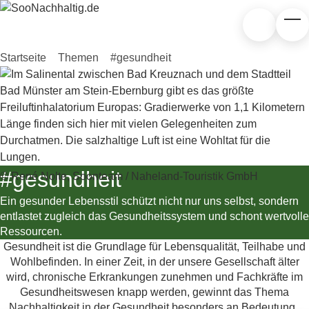
Zum Hauptinhalt springen
Suchen
Tog
Startseite
»
Themen
»
#gesundheit
#gesundheit
© René Nolte, Soonteam / Naheland-Touristik GmbH
Ein gesunder Lebensstil schützt nicht nur uns selbst, sondern
entlastet zugleich das Gesundheitssystem und schont wertvolle
Ressourcen.
Gesundheit ist die Grundlage für Lebensqualität, Teilhabe und
Wohlbefinden. In einer Zeit, in der unsere Gesellschaft älter
wird, chronische Erkrankungen zunehmen und Fachkräfte im
Gesundheitswesen knapp werden, gewinnt das Thema
Nachhaltigkeit in der Gesundheit besonders an Bedeutung.