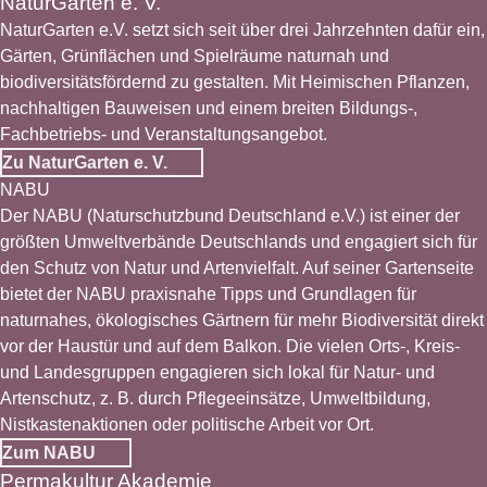
NaturGarten e. V.
© NaturGarten e. V.
NaturGarten e.V. setzt sich seit über drei Jahrzehnten dafür ein,
Gärten, Grünflächen und Spielräume naturnah und
biodiversitätsfördernd zu gestalten. Mit Heimischen Pflanzen,
nachhaltigen Bauweisen und einem breiten Bildungs-,
Fachbetriebs- und Veranstaltungsangebot.
Zu NaturGarten e. V.
NABU
© NABU
Der NABU (Naturschutzbund Deutschland e.V.) ist einer der
größten Umweltverbände Deutschlands und engagiert sich für
den Schutz von Natur und Artenvielfalt. Auf seiner Gartenseite
bietet der NABU praxisnahe Tipps und Grundlagen für
naturnahes, ökologisches Gärtnern für mehr Biodiversität direkt
vor der Haustür und auf dem Balkon. Die vielen Orts-, Kreis-
und Landesgruppen engagieren sich lokal für Natur- und
Artenschutz, z. B. durch Pflegeeinsätze, Umweltbildung,
Nistkastenaktionen oder politische Arbeit vor Ort.
Zum NABU
Permakultur Akademie
© Permakultur Institut