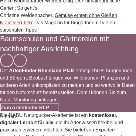
Heike Boomgaarden/Werner Ollig:
Der klimafreundliche
Garten: So geht’s!
Christine Weidenbacher:
Gemüse ernten ohne Gießen
© Ulmer
Kraut & Rüben
: Das Magazin für Biogärtner mit vielen
saisonalen Tipps
Baumschulen und Gärtnereien mit
nachhaltiger Ausrichtung
Der
ArtenFinder Rheinland-Pfalz
ermöglicht es Bürgerinnen
und Bürgern, Beobachtungen von Wildbienen, Pflanzen und
anderen Arten unkompliziert zu melden und so wertvolle Daten
für den Naturschutz bereitzustellen. Damit können Sie zum
Natur-Monitoring beitragen.
Zum Artenfinder RLP
Die NABU Naturgucker-Akademie ist ein
kostenloser,
© nabu
digitaler Lernort für alle
, die ihr Artenwissen flexibel und
praxisnah erweitern möchten. Sie bietet von Experten