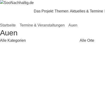
Zum Hauptinhalt springen
Das Projekt
Themen
Aktuelles & Termine
Startseite
»
Termine & Veranstaltungen
»
Auen
Auen
Nach Kategorie filtern
Nach Kategorie 