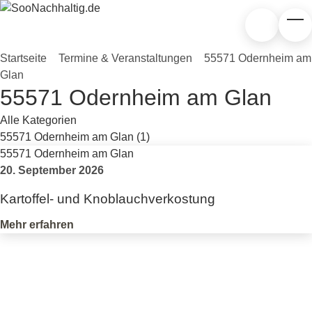
Zum Hauptinhalt springen
Suchen
Tog
Startseite
»
Termine & Veranstaltungen
»
55571 Odernheim am
Glan
55571 Odernheim am Glan
Nach Kategorie filtern
Nach Kategorie filtern
55571 Odernheim am Glan
20. September 2026
Kartoffel- und Knoblauchverkostung
Mehr erfahren