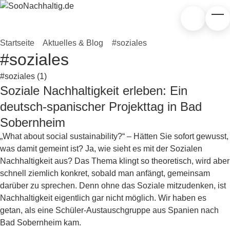
Zum Hauptinhalt springen
Suchen
Tog
Startseite
»
Aktuelles & Blog
»
#soziales
#soziales
Nach Kategorie filten
Soziale Nachhaltigkeit erleben: Ein
#soziales
Allgemein
deutsch-spanischer Projekttag in Bad
Sobernheim
„What about social sustainability?“ – Hätten Sie sofort gewusst,
was damit gemeint ist? Ja, wie sieht es mit der Sozialen
Nachhaltigkeit aus? Das Thema klingt so theoretisch, wird aber
schnell ziemlich konkret, sobald man anfängt, gemeinsam
darüber zu sprechen. Denn ohne das Soziale mitzudenken, ist
Nachhaltigkeit eigentlich gar nicht möglich. Wir haben es
getan, als eine Schüler-Austauschgruppe aus Spanien nach
Bad Sobernheim kam.