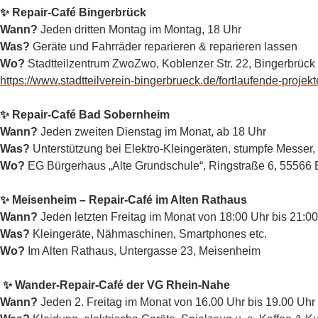
✨ Repair-Café Bingerbrück
Wann?
Jeden dritten Montag im Montag, 18 Uhr
Was?
Geräte und Fahrräder reparieren & reparieren lassen
Wo?
Stadtteilzentrum ZwoZwo, Koblenzer Str. 22, Bingerbrück
https://www.stadtteilverein-bingerbrueck.de/fortlaufende-projekt
✨ Repair-Café Bad Sobernheim
Wann?
Jeden zweiten Dienstag im Monat, ab 18 Uhr
Was?
Unterstützung bei Elektro-Kleingeräten, stumpfe Messer, 
Wo?
EG Bürgerhaus „Alte Grundschule“, Ringstraße 6, 55566
✨ Meisenheim – Repair-Café im Alten Rathaus
Wann?
Jeden letzten Freitag im Monat von 18:00 Uhr bis 21:00
Was?
Kleingeräte, Nähmaschinen, Smartphones etc.
Wo?
Im Alten Rathaus, Untergasse 23, Meisenheim
✨ Wander-Repair-Café der VG Rhein-Nahe
Wann?
Jeden 2. Freitag im Monat von 16.00 Uhr bis 19.00 Uhr