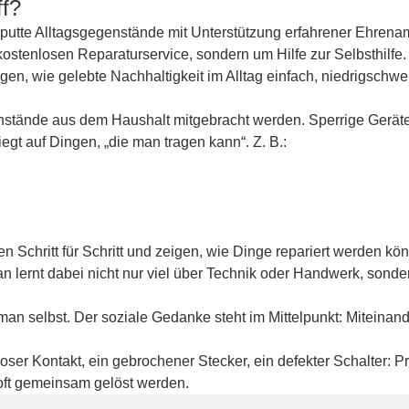
ff?
aputte Alltagsgegenstände mit Unterstützung erfahrener Ehrenam
ostenlosen Reparaturservice, sondern um Hilfe zur Selbsthilfe.
n, wie gelebte Nachhaltigkeit im Alltag einfach, niedrigschwe
stände aus dem Haushalt mitgebracht werden. Sperrige Gerät
gt auf Dingen, „die man tragen kann“. Z. B.:
n Schritt für Schritt und zeigen, wie Dinge repariert werden kö
an lernt dabei nicht nur viel über Technik oder Handwerk, sond
an selbst. Der soziale Gedanke steht im Mittelpunkt: Miteinan
 loser Kontakt, ein gebrochener Stecker, ein defekter Schalter: 
oft gemeinsam gelöst werden.