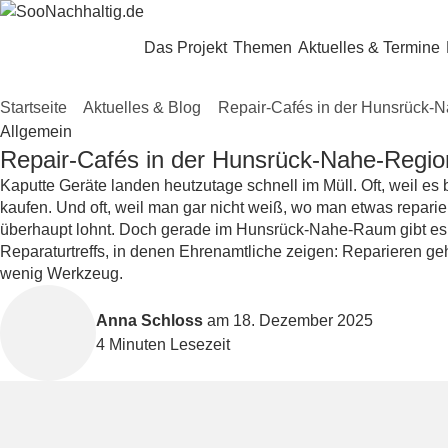
Zum Hauptinhalt springen
Das Projekt
Themen
Aktuelles & Termine
Startseite
»
Aktuelles & Blog
»
Repair-Cafés in der Hunsrück-
in
Allgemein
Repair-Cafés in der Hunsrück-Nahe-Regio
Kaputte Geräte landen heutzutage schnell im Müll. Oft, weil es
kaufen. Und oft, weil man gar nicht weiß, wo man etwas repari
überhaupt lohnt. Doch gerade im Hunsrück-Nahe-Raum gibt es
Reparaturtreffs, in denen Ehrenamtliche zeigen: Reparieren ge
wenig Werkzeug.
Von
Anna Schloss
am 18. Dezember 2025
4 Minuten Lesezeit