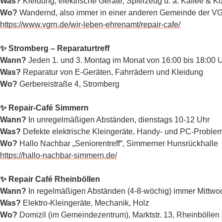
Was?
Kleidung, elektrische Geräte, Spielzeug u. a. Kaffee & 
Wo?
Wandernd, also immer in einer anderen Gemeinde der V
https://www.vgrn.de/wir-leben-ehrenamt/repair-cafe/
✨ Stromberg – Reparaturtreff
Wann?
Jeden 1. und 3. Montag im Monat von 16:00 bis 18:00 
Was?
Reparatur von E-Geräten, Fahrrädern und Kleidung
Wo?
Gerbereistraße 4, Stromberg
✨ Repair-Café Simmern
Wann?
In unregelmäßigen Abständen, dienstags 10-12 Uhr
Was?
Defekte elektrische Kleingeräte, Handy- und PC-Proble
Wo?
Hallo Nachbar „Seniorentreff“, Simmerner Hunsrückhalle
https://hallo-nachbar-simmern.de/
✨ Repair Café Rheinböllen
Wann?
In regelmäßigen Abständen (4-8-wöchig) immer Mittwo
Was?
Elektro-Kleingeräte, Mechanik, Holz
Wo?
Domizil (im Gemeindezentrum), Marktstr. 13, Rheinböllen