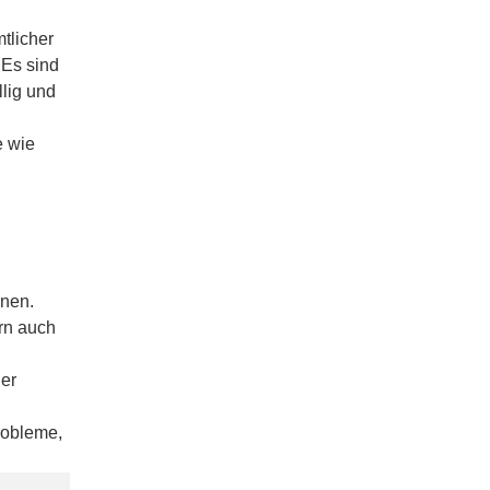
tlicher
 Es sind
llig und
e wie
nnen.
ern auch
der
Probleme,