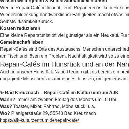
Wissen weitergeben & Selbstwirksamkeit stärken
Wer im Repair-Café mitmacht, lernt: Reparieren ist kein Hexenw
Wiederentdeckung handwerklicher Fähigkeiten macht etwas mit 
Selbstwirksamkeit zurück.
Kosten reduzieren
Eine kleine Reparatur ist oft viel günstiger als ein Neukauf. Für
Gemeinschaft leben
Repair-Cafés sind Orte des Austauschs. Menschen unterschiedl
am Tisch und lösen ein Problem. Nachhaltigkeit wird so zu ein
Repair-Cafés im Hunsrück und an der Na
Auch in unserer Hunsrück-Nahe-Region gibt es bereits ein brei
engagierte Menschen zusammengeschlossen, um gemeinsam ka
✨ Bad Kreuznach – Repair Café im Kulturzentrum AJK
Wann?
immer am zweiten Freitag des Monats um 18 Uhr
Was?
Toaster, Mixer, Fahrrad, Möbelstück u. a.
Wo?
Planigerstraße 29, 55543 Bad Kreuznach
https://ajk-kulturzentrum.de/repair-cafe/