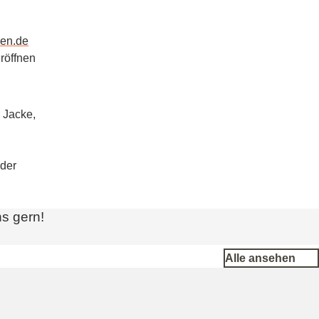
ven.de
röffnen
 Jacke,
eder
s gern!
Alle ansehen